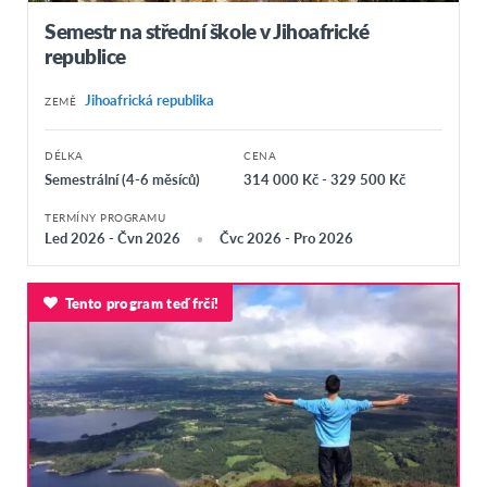
Semestr na střední škole v Jihoafrické
republice
Jihoafrická republika
ZEMĚ
DÉLKA
CENA
Semestrální (4-6 měsíců)
314 000 Kč - 329 500 Kč
TERMÍNY PROGRAMU
Led 2026 - Čvn 2026
Čvc 2026 - Pro 2026
Tento program teď frčí!