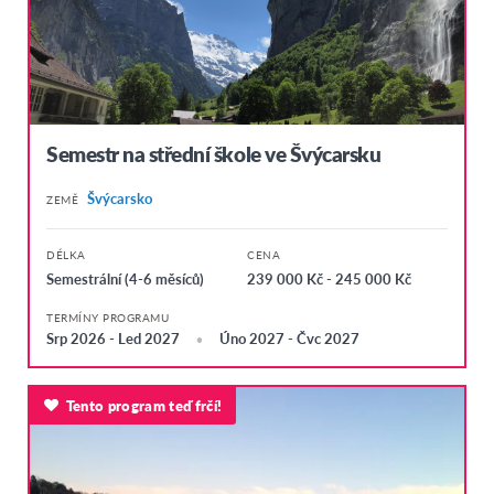
Semestr na střední škole ve Švýcarsku
Švýcarsko
ZEMĚ
DÉLKA
CENA
Semestrální (4-6 měsíců)
239 000 Kč - 245 000 Kč
TERMÍNY PROGRAMU
Srp 2026 - Led 2027
Úno 2027 - Čvc 2027
Tento program teď frčí!