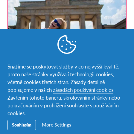
Semestr na střední škole v Německu
Snažíme se poskytovat služby v co nejvyšší kvalitě,
Německo
ZEMĚ
proto naše stránky využívají technologii cookies,
včetně cookies třetích stran. Zásady detailně
DÉLKA
CENA
popisujeme v našich
zásadách používání cookies
.
Semestrální (4-6 měsíců)
226 000 Kč
Zavřením tohoto baneru, skrolováním stránky nebo
TERMÍNY PROGRAMU
pokračováním v prohlížení souhlasíte s používáním
Úno 2026 - Čvc 2026
cookies.
Tento program teď frčí!
More Settings
Souhlasím