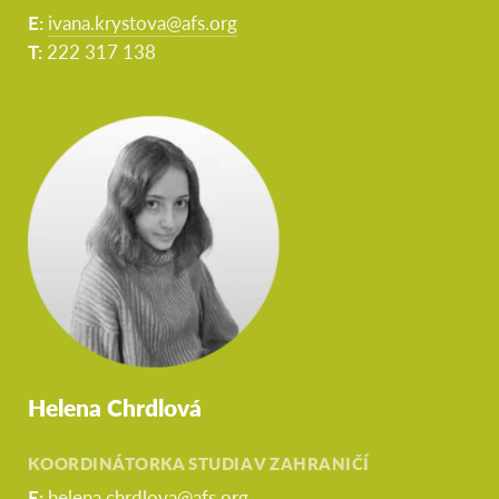
E:
ivana.krystova@afs.org
T:
222 317 138
Helena Chrdlová
KOORDINÁTORKA STUDIA V ZAHRANIČÍ
E:
helena.chrdlova@afs.org