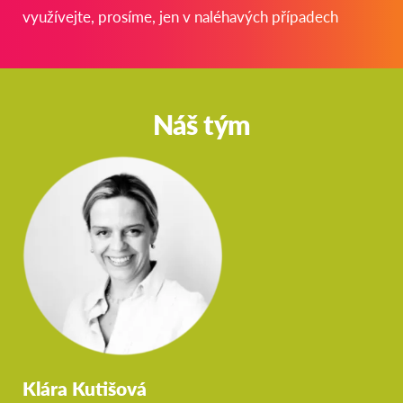
využívejte, prosíme, jen v naléhavých případech
Náš tým
Klára Kutišová