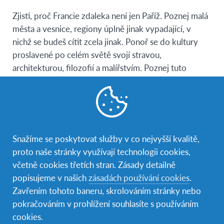
Zjisti, proč Francie zdaleka není jen Paříž. Poznej malá
města a vesnice, regiony úplně jinak vypadající, v
nichž se budeš cítit zcela jinak. Ponoř se do kultury
proslavené po celém světě svojí stravou,
architekturou, filozofií a malířstvím. Poznej tuto
nádhernou krajinu od Atlantiku až k Alpám, od kanálu
La Manche až ke Středozemnímu moři. Díky docházce
na
místní střední školu
a
ubytování v hostitelské
rodině
, budeš mít jedinečnou příležitost zažít
každodenní život Francouzů a
posunout se ve
Snažíme se poskytovat služby v co nejvyšší kvalitě,
francouzštině
.
proto naše stránky využívají technologii cookies,
včetně cookies třetích stran. Zásady detailně
Do Francie můžeš odjet na:
popisujeme v našich
zásadách používání cookies
.
Roční studijní program
začínající každé září
Zavřením tohoto baneru, skrolováním stránky nebo
pokračováním v prohlížení souhlasíte s používáním
Semestrální studijní program
začínající každé září a
cookies.
leden