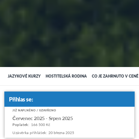
JAZYKOVÉ KURZY
HOSTITELSKÁ RODINA
CO JE ZAHRNUTO V CEN
Přihlas se:
JIŽ NAPLNĚNO / UZAVŘENO
Apply
Červenec 2025 - Srpen 2025
to
Poplatek:
166 500 Kč
this
Uzávěrka přihlášek:
20 března 2025
program