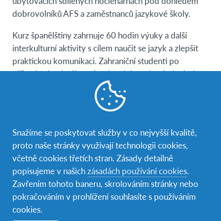
ubytovacích sdílených noclehárnách pod dohledem
dobrovolníků AFS a zaměstnanců jazykové školy.
Kurz španělštiny zahrnuje 60 hodin výuky a další
interkulturní aktivity s cílem naučit se jazyk a zlepšit
praktickou komunikaci. Zahraniční studenti po
příjezdu absolvují test jazykových znalostí, aby bylo
možné určit úroveň kurzu, která je pro každého
nejvhodnější (začátečníci, mírně pokročilí, pokročilí).
Poté budou mít studenti výuku španělštiny v malých
skupinách podle dosažené vstupní jazykové úrovně.
Snažíme se poskytovat služby v co nejvyšší kvalitě,
proto naše stránky využívají technologii cookies,
včetně cookies třetích stran. Zásady detailně
popisujeme v našich
zásadách používání cookies
.
Zavřením tohoto baneru, skrolováním stránky nebo
pokračováním v prohlížení souhlasíte s používáním
cookies.