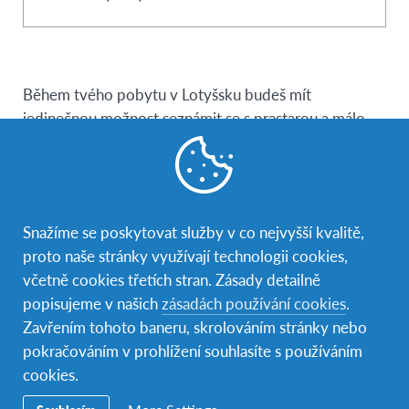
Během tvého pobytu v Lotyšsku budeš mít
jedinečnou možnost seznámit se s prastarou a málo
známou kulturou, stejně jako s moderním stylem
života. Objevíš krásnou lotyšskou krajinu plnou jezer,
vlnících se kopců a netknutých borovicových hájů.
Během mnoha festivalů se můžeš naučit tradiční tance,
Snažíme se poskytovat služby v co nejvyšší kvalitě,
poslechnout si místní hudbu a vyzkoušet lotyšské
proto naše stránky využívají technologii cookies,
kroje. Díky docházce na
místní střední školu
a
včetně cookies třetích stran. Zásady detailně
ubytování v hostitelské rodině
, budeš mít jedinečnou
popisujeme v našich
zásadách používání cookies
.
příležitost zažít každodenní život v Lotyšsku,
Zavřením tohoto baneru, skrolováním stránky nebo
zdokonalit si angličtinu
a
naučit se nový cizí jazyk
.
pokračováním v prohlížení souhlasíte s používáním
Do Lotyšska můžeš odjet na:
cookies.
Roční studijní program
začínající každý srpen