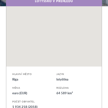
LOTYŠSKO V PŘEHLEDU
HLAVNÍ MĚSTO
JAZYK
Riga
lotyština
MĚNA
ROZLOHA
euro (EUR)
64 589 km²
POČET OBYVATEL
1 934 218 (2018)