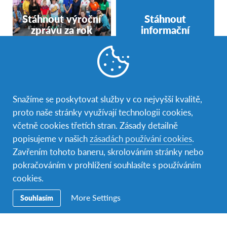
Stáhnout výroční
Stáhnout
zprávu za rok
informační
2022
brožuru o AFS
Snažíme se poskytovat služby v co nejvyšší kvalitě,
proto naše stránky využívají technologii cookies,
včetně cookies třetích stran. Zásady detailně
Zobrazit další
popisujeme v našich
zásadách používání cookies
.
výroční zprávy
Zavřením tohoto baneru, skrolováním stránky nebo
pokračováním v prohlížení souhlasíte s používáním
cookies.
More Settings
Souhlasím
Naši partneři