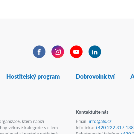
Facebook
Instagram
YouTube
LinkedIn
Hostitelský program
Dobrovolnictví
A
Kontaktujte nás
rganizace, která nabízí
Email:
info@afs.cz
echny věkové kategorie s cílem
Infolinka:
+420 222 317 138
 osvojovat si postoje potřebné
Pohotovostní telefon:
+420 