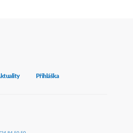
ktuality
Přihláška
724 84 50 50