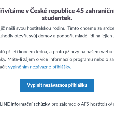
řivítáme v České republice 45 zahraničn
studentek.
i již našli svou hostitelskou rodinu. Tímto chceme ze sr
zhodly otevřít svůj domov a podpořit mladé lidi na jejich ž
ntů přiletí koncem ledna, a proto již brzy na našem web
ky. Máte-li zájem o více informací o programu nebo o s
ačít
vyplněním nezávazné přihlášky.
Vyplnit nezávaznou přihlášku
NLINE informační schůzky
pro zájemce o AFS hostitelský