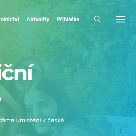
olnictví
Aktuality
Přihláška
HLEDAT
VÍCE
iční
S
edáme umístění v české