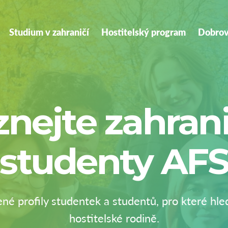
on
Studium v zahraničí
Hostitelský program
Dobrov
nejte zahran
studenty AF
ené profily studentek a studentů, pro které hl
hostitelské rodině.