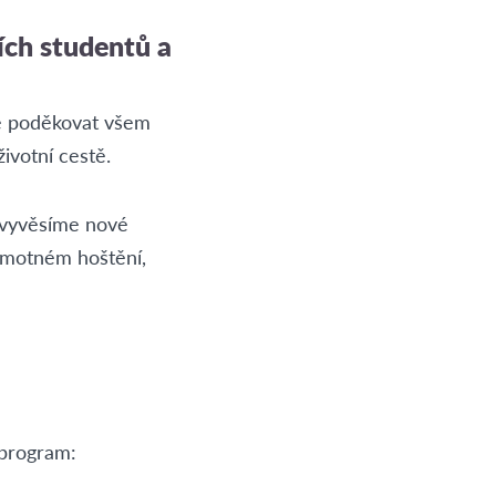
ích studentů a
dce poděkovat všem
ivotní cestě.
u vyvěsíme nové
amotném hoštění,
 program: