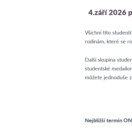
4.září 2026 p
Všichni tito student
rodinám, které se ro
Další skupina stude
studentské medailon
můžete jednoduše z
Nejbližší termín O