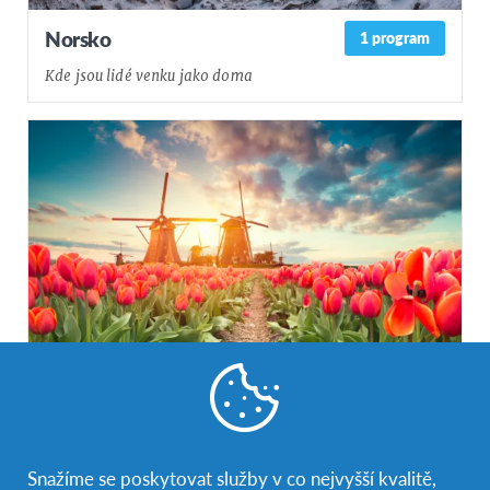
Norsko
1 program
Kde jsou lidé venku jako doma
Nizozemsko
2 programy
Země založená na dovednosti, jednoduchosti a cyklistice
Snažíme se poskytovat služby v co nejvyšší kvalitě,