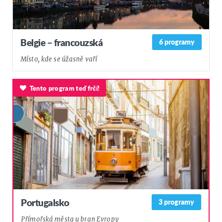
Belgie – francouzská
6 programy
Místo, kde se úžasně vaří
Tento program teď frčí!
Portugalsko
3 programy
Přímořská města u bran Evropy