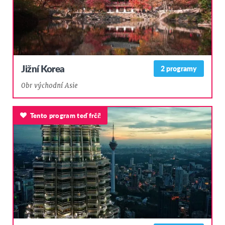
Jižní Korea
2 programy
Obr východní Asie
Tento program teď frčí!