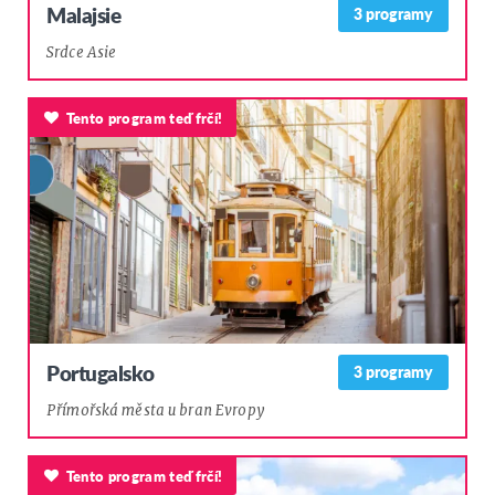
Malajsie
3 programy
Srdce Asie
Tento program teď frčí!
Portugalsko
3 programy
Přímořská města u bran Evropy
Tento program teď frčí!