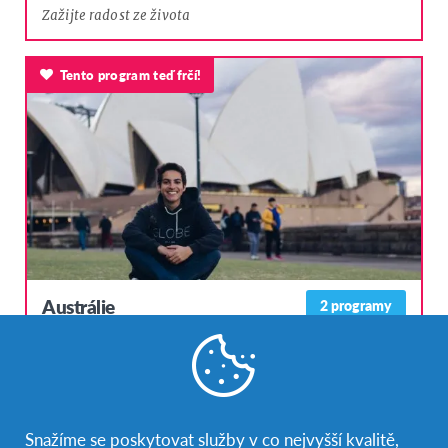
Zažijte radost ze života
Tento program teď frčí!
Austrálie
2 programy
Ostrov, země, světadíl
Tento program teď frčí!
Snažíme se poskytovat služby v co nejvyšší kvalitě,