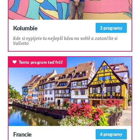
Kolumbie
3 programy
Kde si vypijete tu nejlepší kávu na světě a zatančíte si
Valletto
Tento program teď frčí!
Francie
4 programy