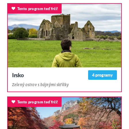
Tento program teď frčí!
Irsko
4 programy
Zelený ostrov s bájnými skřítky
Tento program teď frčí!