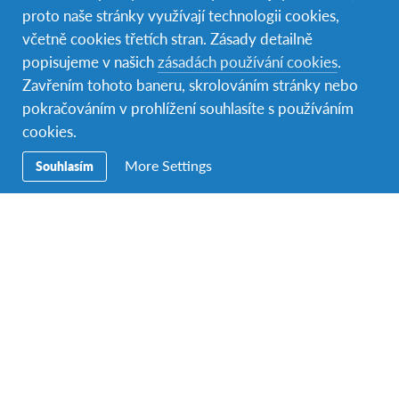
proto naše stránky využívají technologii cookies,
včetně cookies třetích stran. Zásady detailně
popisujeme v našich
zásadách používání cookies
.
Zavřením tohoto baneru, skrolováním stránky nebo
pokračováním v prohlížení souhlasíte s používáním
cookies.
Argentina
3 programy
More Settings
Souhlasím
Země gaučů a tanga
Tento program teď frčí!