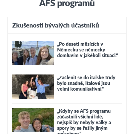
AFS programů
Zkušenosti bývalých účastníků
„Po deseti měsících v
Německu se německy
domluvím v jakékoli situaci.“
„Začlenit se do italské třídy
bylo snadné, Italové jsou
velmi komunikativní.“
„Kdyby se AFS programu
zúčastnili všichni lidé,
nejspíš by nebyly války a
spory by se řešily jiným
způsobem.“