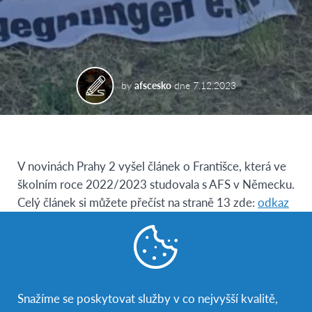
by
afscesko
dne
7.12.2023
V novinách Prahy 2 vyšel článek o Františce, která ve
školním roce 2022/2023 studovala s AFS v Německu.
Celý článek si můžete přečíst na straně 13 zde:
odkaz
na článek
Zažij střední školu v zahraničí
Snažíme se poskytovat služby v co nejvyšší kvalitě,