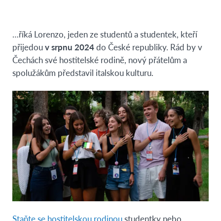
…říká Lorenzo, jeden ze studentů a studentek, kteří
přijedou
v srpnu 2024
do České republiky. Rád by v
Čechách své hostitelské rodině, nový přátelům a
spolužákům představil italskou kulturu.
Staňte se hostitelskou rodinou
studentky nebo