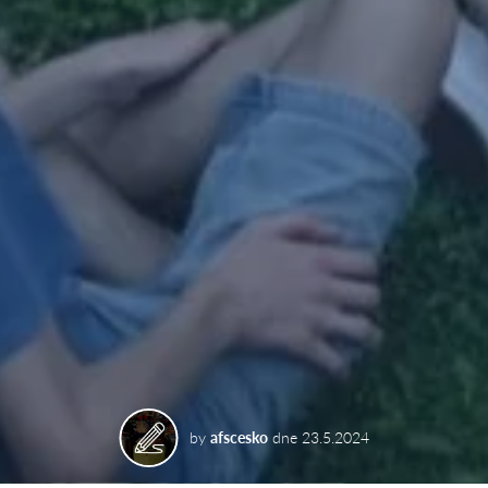
by
afscesko
dne
23.5.2024