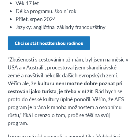
Věk 17 let
Délka programu: školní rok
Přílet: srpen 2024
Jazyky: angličtina, základy francouzštiny
Chci se stát hostitelskou rodinou
“Zkušenosti s cestováním už mám, byl jsem na měsíc v
USA a v Austrálii, procestoval jsem skandinávské
země a navštívil několik dalších evropských zemí.
Věřím ale, že
kulturu není možné dobře poznat při
cestování jako turista, je třeba v ní žít.
Rád bych se
proto do české kultury úplně ponořil. Věřím, že AFS
program je brána k mnoha možnostem a osobnímu
růstu,” říká Lorenzo o tom, proč se těší na svůj
program.
Lorenzo má rád geografii a geopolitiku. Vyhledává