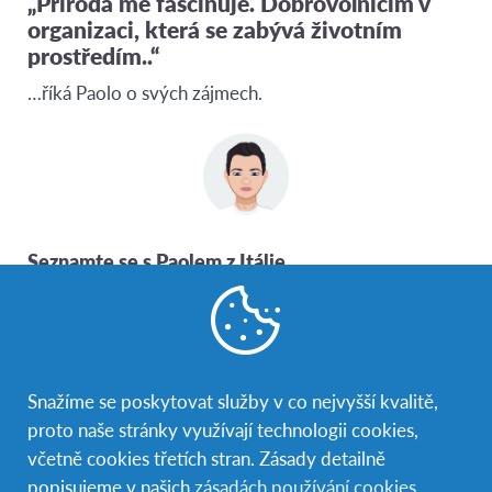
„Příroda mě fascinuje. Dobrovolničím v
organizaci, která se zabývá životním
prostředím..“
…říká Paolo o svých zájmech.
Seznamte se s Paolem z Itálie
Věk 17 let
Délka programu: tři měsíce
Přílet: srpen 2024
Jazyky: angličtina, základy francouzštiny
Snažíme se poskytovat služby v co nejvyšší kvalitě,
proto naše stránky využívají technologii cookies,
Chci se stát hostitelskou rodinou
včetně cookies třetích stran. Zásady detailně
popisujeme v našich
zásadách používání cookies
.
Paolo studuje na kuchaře, v budoucnu by si rád rozšířil