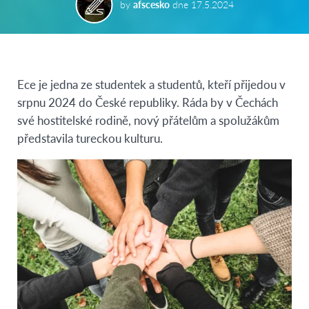
by
afscesko
dne
17.5.2024
Ece je jedna ze studentek a studentů, kteří přijedou v
srpnu 2024 do České republiky. Ráda by v Čechách
své hostitelské rodině, nový přátelům a spolužákům
představila tureckou kulturu.