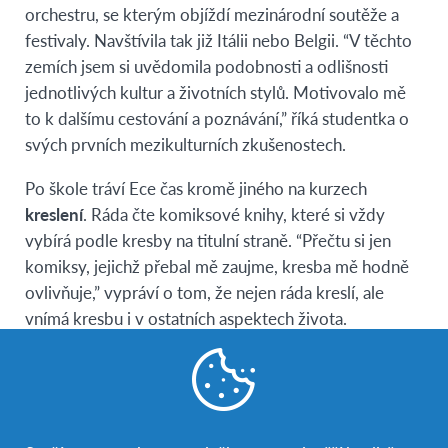
orchestru, se kterým objíždí mezinárodní soutěže a
festivaly. Navštívila tak již Itálii nebo Belgii. “V těchto
zemích jsem si uvědomila podobnosti a odlišnosti
jednotlivých kultur a životních stylů. Motivovalo mě
to k dalšímu cestování a poznávání,” říká studentka o
svých prvních mezikulturních zkušenostech.
Po škole tráví Ece čas kromě jiného na kurzech
kreslení
. Ráda čte komiksové knihy, které si vždy
vybírá podle kresby na titulní straně. “Přečtu si jen
komiksy, jejichž přebal mě zaujme, kresba mě hodně
ovlivňuje,” vypráví o tom, že nejen ráda kreslí, ale
vnímá kresbu i v ostatních aspektech života.
Dětským snem Ece je stát se
paleontologem
. Zajímá
se o dinosaury. “Tato prehistorická zvířata mě fascinují.
Přečetla jsem o nich mnoho knih a shlédla mnoho
dokumentů. Ráda je také kreslím.”