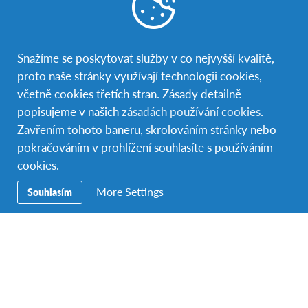
Snažíme se poskytovat služby v co nejvyšší kvalitě,
proto naše stránky využívají technologii cookies,
„Tato akce byla pro studenty příležitostí projevit svou
včetně cookies třetích stran. Zásady detailně
kreativní stránku. Hrnky jsou nedílnou součástí
popisujeme v našich
zásadách používání cookies
.
českých domácností a my jsme chtěli, aby si naši
Zavřením tohoto baneru, skrolováním stránky nebo
studenti mohli domů do své země přivézt něco
pokračováním v prohlížení souhlasíte s používáním
jedinečného,“ popisuje akci Nikol.
cookies.
More Settings
Souhlasím