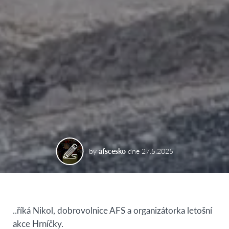
by
afscesko
dne
27.5.2025
..říká Nikol, dobrovolnice AFS a organizátorka letošní
akce Hrníčky.