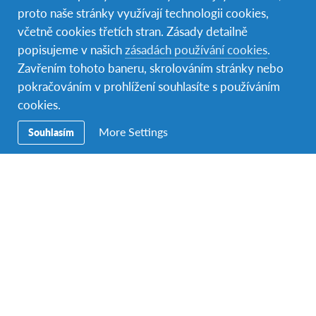
proto naše stránky využívají technologii cookies,
včetně cookies třetích stran. Zásady detailně
popisujeme v našich
zásadách používání cookies
.
Zavřením tohoto baneru, skrolováním stránky nebo
pokračováním v prohlížení souhlasíte s používáním
cookies.
More Settings
Souhlasím
S Flavií z Venezuely, která žije v hostitelské rodině v Ostravě.
Jak jsi se k dobrovolnictví v AFS dostala?
„Původně jsem hledala organizaci, se kterou bych
mohla vyrazit studovat na Nový Zéland na 3 měsíce a
na internetu jsem tak narazila na AFS. Sice nenabízeli
tříměsíční studium na Zélandu, ale zaujala mě právě
možnost dobrovolničení. Ještě před AFS jsem totiž v
rámci Dofe dobrovolničila v Ostravě v centru pro
cizince, kde jsem zjistila, že mě tato činnost opravdu