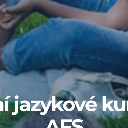
í jazykové ku
AFS