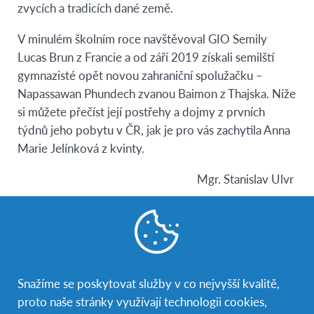
zvycích a tradicích dané země.
V minulém školním roce navštěvoval GIO Semily
Lucas Brun z Francie
a od září 2019 získali semilští
gymnazisté opět novou zahraniční spolužačku –
Napassawan
Phundech zvanou Baimon
z Thajska. Níže
si můžete přečíst její postřehy a dojmy z prvních
týdnů jeho pobytu v ČR, jak je pro vás zachytila Anna
Marie Jelínková z kvinty.
Mgr. Stanislav Ulvr
Mohla by ses nám krátce představit?
Jmenuji se Napassawan Phundech a má přezdívka je
Baimon. Je mi 17 let a pocházím z Thajska, přesněji z
hlavního města Bangkok. Tento školní rok trávím na
Snažíme se poskytovat služby v co nejvyšší kvalitě,
Gymnáziu Ivana Olbrachta v Semilech díky organizaci
proto naše stránky využívají technologii cookies,
AFS.