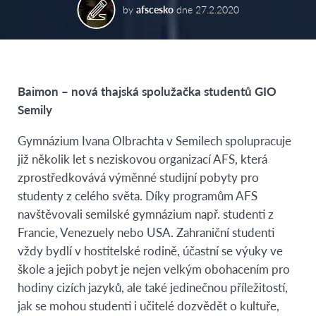
by
afscesko
dne
27.2.2020
Baimon – nová thajská spolužačka studentů GIO
Semily
Gymnázium Ivana Olbrachta v Semilech spolupracuje
již několik let s neziskovou organizací AFS, která
zprostředkovává výměnné studijní pobyty pro
studenty z celého světa. Díky programům AFS
navštěvovali semilské gymnázium např. studenti z
Francie, Venezuely nebo USA. Zahraniční studenti
vždy bydlí v hostitelské rodině, účastní se výuky ve
škole a jejich pobyt je nejen velkým obohacením pro
hodiny cizích jazyků, ale také jedinečnou příležitostí,
jak se mohou studenti i učitelé dozvědět o kultuře,