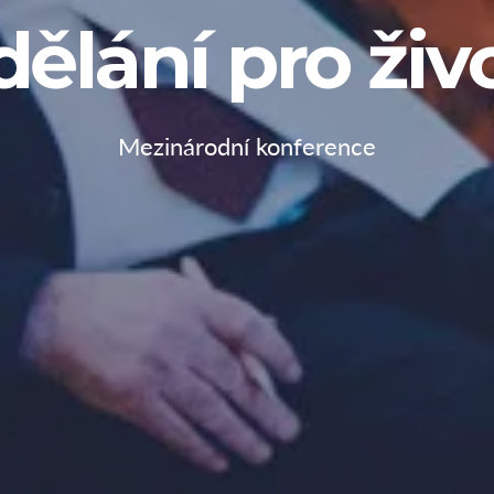
ělání pro živ
Mezinárodní konference