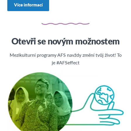
Ghana
Více informací
Jihoafrická republika
Otevři se novým možnostem
Mezikulturní programy AFS navždy změní tvůj život! To
je #AFSeffect