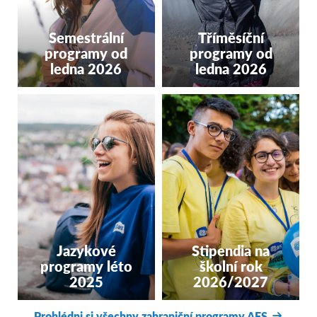
Itálie
Lotyšsko
Semestrální
Tříměsíční
Malta
programy od
programy od
ledna 2026
ledna 2026
Nizozemsko
Norsko
Portugalsko
Řecko a Kypr
Srbsko
Slovensko
Španělsko
Švédsko
Jazykové
Stipendia na
programy léto
školní rok
Švýcarsko
2025
2026/2027
Turecko
Prohlédni si všechny zahraniční programy AFS
ASIE