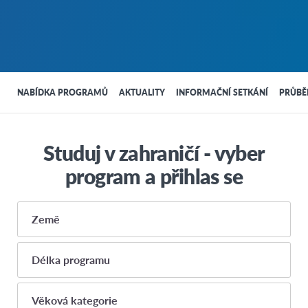
NABÍDKA PROGRAMŮ
AKTUALITY
INFORMAČNÍ SETKÁNÍ
PRŮBĚ
Studuj v zahraničí - vyber
program a přihlas se
Země
Délka programu
SEVERNÍ AMERIKA
Roční (10-12 měsíců)
Věková kategorie