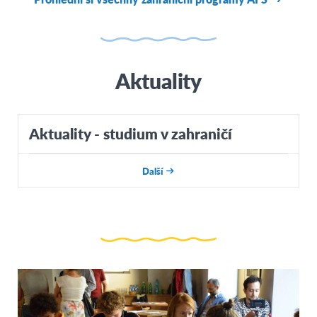
Čína
Indie
Aktuality
Japonsko
Malajsie
Jižní Korea
Aktuality - studium v zahraničí
Thajsko
Další
LATINSKÁ AMERIKA
Argentina
Bolívie
Brazílie
Chile
Kolumbie