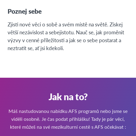
Poznej sebe
Zjisti nové věci o sobě a svém místě na světě. Získej
větší nezávislost a sebejistotu. Nauč se, jak proměnit
výzvy v cenné příležitosti a jak se o sebe postarat a
neztratit se, ať jsi kdekoli.
Jak na to?
Máš nastudovanou nabídku AFS programů nebo jsme se
viděli osobně. Je čas podat přihlášku! Tady je pár věcí,
které můžeš na své mezikulturní cestě s AFS očekávat :