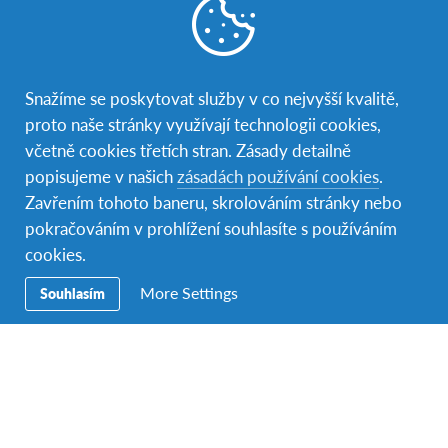
Nabídka programů.
Snažíme se poskytovat služby v co nejvyšší kvalitě,
proto naše stránky využívají technologii cookies,
včetně cookies třetích stran. Zásady detailně
popisujeme v našich
zásadách používání cookies
.
Zavřením tohoto baneru, skrolováním stránky nebo
pokračováním v prohlížení souhlasíte s používáním
cookies.
More Settings
Souhlasím
Vybrali jsme tě!
Ne každý se stane AFS studentem. Tvoje přihláška,
rozhovor s tebou a doporučení ostatních nám říkají,