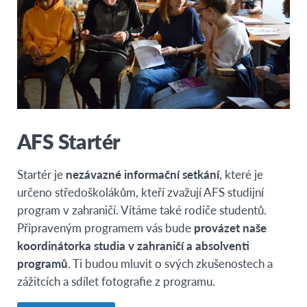
Kostarika
Dominikánská republika
Guatemala
Mexiko
Panama
Paraguay
AFS Startér
Peru
Uruguay
Startér je
nezávazné informační setkání
, které je
OCEÁNIE
určeno středoškolákům, kteří zvažují AFS studijní
program v zahraničí. Vítáme také rodiče studentů.
Austrálie
Připraveným programem vás bude
provázet naše
Nový Zéland
koordinátorka studia v zahraničí a absolventi
programů
. Ti budou mluvit o svých zkušenostech a
AFRIKA
zážitcích a sdílet fotografie z programu.
Egypt