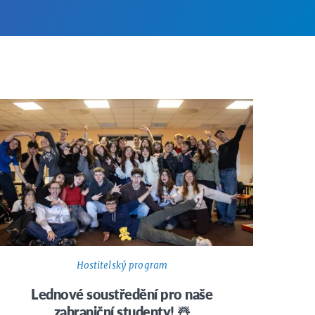
Hostitelský program
Lednové soustředění pro naše
zahraniční studenty! ☃️