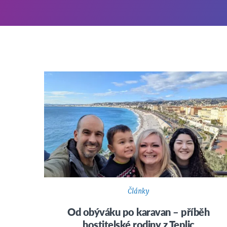
Články
Od obýváku po karavan – příběh
hostitelské rodiny z Teplic