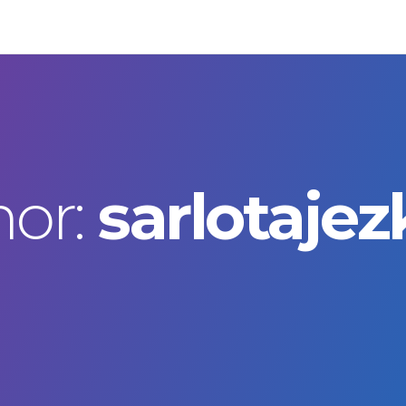
or:
sarlotaje