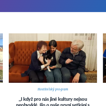
Hostitelský program
,,I když pro nás jiné kultury nejsou
neobvyklé, šlo o naše první setkání s