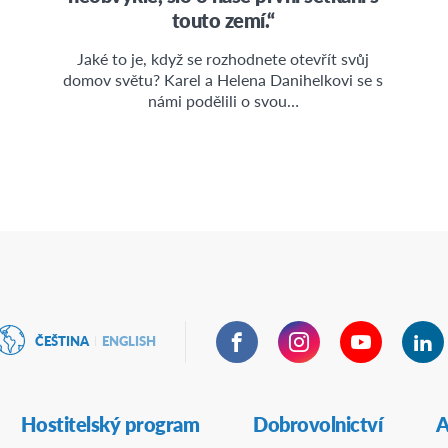
touto zemí.“
Jaké to je, když se rozhodnete otevřít svůj
domov světu? Karel a Helena Danihelkovi se s
námi podělili o svou…
Facebook
Instagram
YouTube
Lin
ČEŠTINA
ENGLISH
Hostitelský program
Dobrovolnictví
A