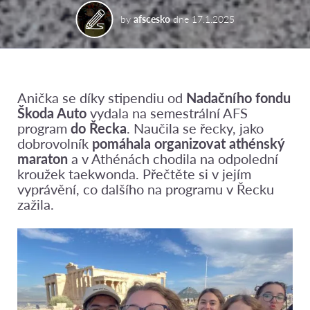
by
afscesko
dne
17.1.2025
Anička se díky stipendiu od
Nadačního fondu
Škoda Auto
vydala na semestrální AFS
program
do Řecka
. Naučila se řecky, jako
dobrovolník
pomáhala organizovat athénský
maraton
a v Athénách chodila na odpolední
kroužek taekwonda. Přečtěte si v jejím
vyprávění, co dalšího na programu v Řecku
zažila.