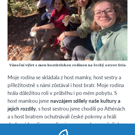
Vánoční výlet s mou hostitelskou rodinou na řecký ostrov Evia
Moje rodina se skládala z host mamky, host sestry a
příležitostně s námi zůstával i host bratr. Moje rodina
hrála důležitou roli v průběhu i po mém pobytu. S
host mamkou jsme
navzájem sdílely naše kultury a
jejich rozdíly
, s host sestrou jsme chodili po Athénách
a s host bratrem ochutnávali české pokrmy a hráli
deskové hry. Svou rodinu jsem pozvala na večeři do
české restaurace a přiblížila jim naše pokrmy.