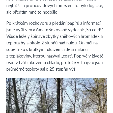
nejtužších proticovidových omezení to bylo logické,
ale předtím mně to nedošlo.
Po krátkém rozhovoru a předání papírů a informací
jsme vyšli ven a Amarn šokovaně vydechl: „So cold!“
Všude ležely špinavé zbytky sněhových hromádek a
teplota byla okolo 2 stupňů nad nulou. On měl na
sobě triko s krátkým rukávem a delší mikinu
z teplákoviny, kterou nazýval „coat“. Poprvé v životě
tváří v tvář takovému chladu, protože v Thajsku jsou
průměrné teploty asi o 25 stupňů výš.