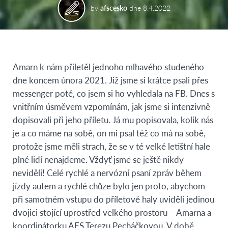
by
afscesko
dne
8.4.2022
Amarn k nám přiletěl jednoho mlhavého studeného
dne koncem února 2021. Již jsme si krátce psali přes
messenger poté, co jsem si ho vyhledala na FB. Dnes s
vnitřním úsměvem vzpomínám, jak jsme si intenzivně
dopisovali při jeho příletu. Já mu popisovala, kolik nás
je a co máme na sobě, on mi psal též co má na sobě,
protože jsme měli strach, že se v té velké letištní hale
plné lidí nenajdeme. Vždyť jsme se ještě nikdy
neviděli! Celé rychlé a nervózní psaní zpráv během
jízdy autem a rychlé chůze bylo jen proto, abychom
při samotném vstupu do příletové haly uviděli jedinou
dvojici stojící uprostřed velkého prostoru – Amarna a
koordinátorku AFS Terezu Pecháčkovou. V době