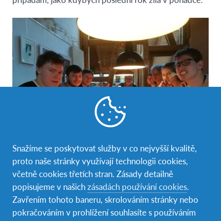
Snažíme se poskytovat služby v co nejvyšší kvalitě,
proto naše stránky využívají technologii cookies,
včetně cookies třetích stran. Zásady detailně
Velkou část tohoto roku jsem samozřejmě strávila ve
popisujeme v našich
zásadách používání cookies
.
škole. V tomhle případě nebyla moje cesta úplně
Zavřením tohoto baneru, skrolováním stránky nebo
jednoduchá. Zcela na začátku jsem byla až na jeden
pokračováním v prohlížení souhlasíte s používáním
drobný problém z vyučování naprosto nadšená, ale