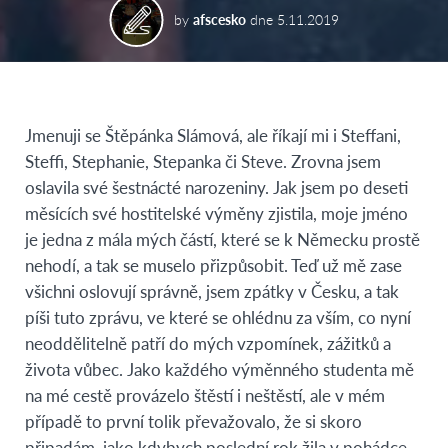
by
afscesko
dne
5.11.2019
Jmenuji se Štěpánka Slámová, ale říkají mi i Steffani,
Steffi, Stephanie, Stepanka či Steve. Zrovna jsem
oslavila své šestnácté narozeniny. Jak jsem po deseti
měsících své hostitelské výměny zjistila, moje jméno
je jedna z mála mých částí, které se k Německu prostě
nehodí, a tak se muselo přizpůsobit. Teď už mě zase
všichni oslovují správně, jsem zpátky v Česku, a tak
píši tuto zprávu, ve které se ohlédnu za vším, co nyní
neoddělitelně patří do mých vzpomínek, zážitků a
života vůbec. Jako každého výměnného studenta mě
na mé cestě provázelo štěstí i neštěstí, ale v mém
případě to první tolik převažovalo, že si skoro
připadám, jako kdybych poslední rok žila v pohádce.