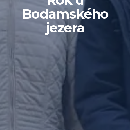
Bodamského
jezera