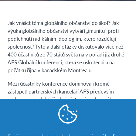
Jak vnášet téma globálního občanství do škol? Jak
výuka globálního občanství vytváří „imunitu“ proti
podlehnutí radikálním ideologiím, které rozdělují
společnost? Tyto a další otázky diskutovalo více než
400 účastníků ze 70 států světa na v pořadí již druhé
AFS Globální konferenci, která se uskutečnila na
počátku října v kanadském Montrealu.
Mezi účastníky konference dominovali kromě
zástupců partnerských kanceláří AFS především
pedagogové a lektoři, ale i zástupci soukromého a
neziskového sektoru. K hlavním řečníkům patřil
Milton J. Bennett, tvůrce vývojového modelu
mezikulturní citlivosti (DMIS). Benettova teorie
vysvětluje rozdílné reakce lidí čelících kulturním