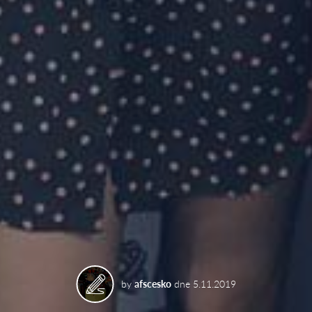
by
afscesko
dne
5.11.2019