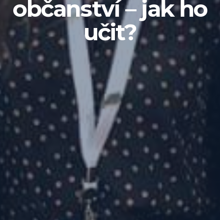
občanství – jak ho
učit?