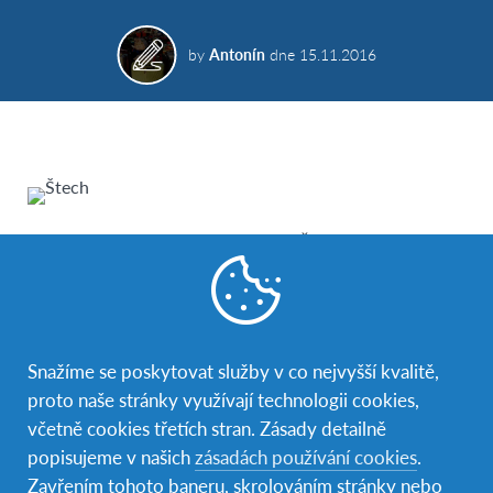
by
Antonín
dne
15.11.2016
V rámci oslav výročí 20 let AFS v České republice
vystoupil na konferenci (nejen) pro pedagogy
náměstek ministryně školství Stanislav Štech s
příspěvkem o své zahraniční zkušenosti.
Snažíme se poskytovat služby v co nejvyšší kvalitě,
“Mezikulturní učení se obvykle spojuje s
proto naše stránky využívají technologii cookies,
mimoškolními aktivitami a s neformálním učením. V
včetně cookies třetích stran. Zásady detailně
tomto procesu je ale velice důležitá také škola se
popisujeme v našich
zásadách používání cookies
.
svými vzdělávacími postupy,“ řekl ve svém příspěvku
Zavřením tohoto baneru, skrolováním stránky nebo
náměstek Štecha pokračoval: „Bez neformálních