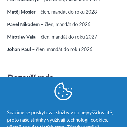
Matěj Mosler
– člen, mandát do roku 2028
Pavel Nikodem
– člen, mandát do 2026
Miroslav Vala
– člen, mandát do roku 2027
Johan Paul
– člen, mandát do roku 2026
Dozorčí rada
Dozorčí rada je kontrolním orgánem společnosti.
Tvoří ji vždy dle zákona minimálně 3 členové, aktuálně
jsou to:
Snažíme se poskytovat služby v co nejvyšší kvalitě,
Lubor Zoufal –
předseda
,
mandát do roku
2027
proto naše stránky využívají technologii cookies,
včetně cookies třetích stran. Zásady detailně