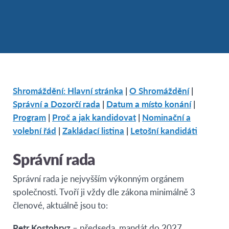
Shromáždění: Hlavní stránka
|
O Shromáždění
|
Správní a Dozorčí rada
|
Datum a místo konání
|
Program
|
Proč a jak kandidovat
|
Nominační a
volební řád
|
Zakládací listina
|
Letošní kandidáti
Správní rada
Správní rada je nejvyšším výkonným orgánem
společnosti. Tvoří ji vždy dle zákona minimálně 3
členové, aktuálně jsou to:
Petr Kostohryz
– předseda, mandát do 2027