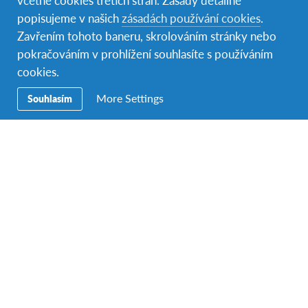
popisujeme v našich
zásadách používání cookies
.
Zavřením tohoto baneru, skrolováním stránky nebo
pokračováním v prohlížení souhlasíte s používáním
Těšíme se na vaše nominace.
cookies.
Pro více informací klikněte
zde
.
More Settings
Souhlasím
Facebook
Instagram
YouTube
LinkedIn
Secondary
Studium v zahraničí
Navigation
Hostitelský program
Dobrovolnictví