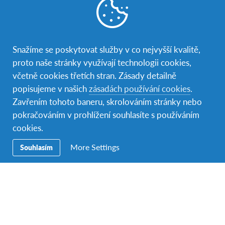
Snažíme se poskytovat služby v co nejvyšší kvalitě,
proto naše stránky využívají technologii cookies,
S kamarády na fotbale
včetně cookies třetích stran. Zásady detailně
Kdo tu vlastně žije?
popisujeme v našich
zásadách používání cookies
.
Zavřením tohoto baneru, skrolováním stránky nebo
Nejpočetnější skupinu tvoří Malajci (pozor, neplést si s
pokračováním v prohlížení souhlasíte s používáním
Malajsijci to jsou všichni obyvatelé dohromady)
cookies.
vyznávající islám. Druhou skupinou jsou Číňané,
převezeni do oblasti Brity za účelem tvrdé práce, nyní
More Settings
Souhlasím
ale tvoří nejbohatší vrstvu obyvatel. Vyznávají
většinou buddhismus, ale častá jsou i jiná tradiční
čínská náboženství.
V neposlední řadě tu máme Indy, jejich náboženstvím
je hinduismus. Do oblasti byli také přivezeni, ale na