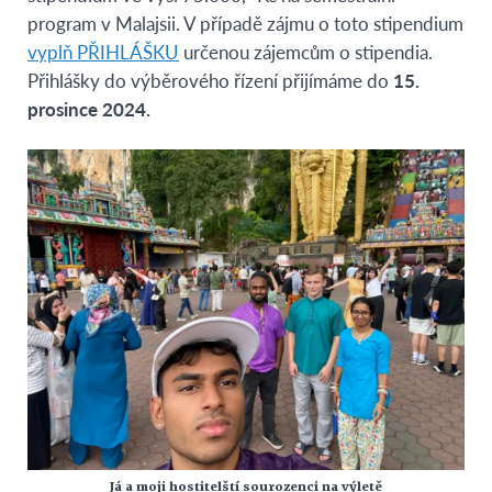
program v Malajsii. V případě zájmu o toto stipendium
vyplň PŘIHLÁŠKU
určenou zájemcům o stipendia.
Přihlášky do výběrového řízení přijímáme do
15.
prosince 2024.
Já a moji hostitelští sourozenci na výletě