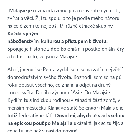
„Malajsie je rozmanitá země plná neuvěřitelných lidí,
zvířat a věcí. Žijí tu spolu, a to je podle mého názoru
na celé zemi to nejlepší, tři různé etnické skupiny.
Každá s jiným
náboženstvím, kulturou a přístupem k životu.
Spojuje je historie z dob koloniální i postkoloniální éry
a hrdost na to, že jsou z Malajsie.
Ahoj, jmenuji se Petr a vydal jsem se na zatím největší
dobrodružstvím svého života. Rozhodl jsem se na půl
roku opustit všechno, co znám, a odjet na druhý
konec světa. Do jihovýchodní Asie. Do Malajsie.
Bydlím tu s indickou rodinou v západní části země, v
menším městečku Klang ve státě Selengor (Malajsie je
totiž federativní stát).
Dovol mi, abych tě vzal s sebou
na epickou pouť po Malajsii a
ukázal ti, jak se tu žije a
co je tu jiné než v naší domovině.