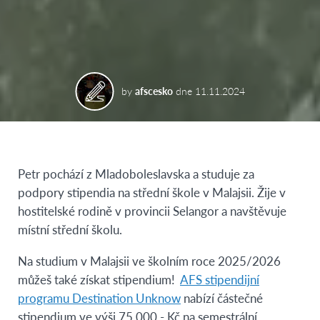
by
afscesko
dne
11.11.2024
Petr pochází z Mladoboleslavska a studuje za
podpory stipendia na střední škole v Malajsii. Žije v
hostitelské rodině v provincii Selangor a navštěvuje
místní střední školu.
Na studium v Malajsii ve školním roce 2025/2026
můžeš také získat stipendium!
AFS stipendijní
programu Destination Unknow
nabízí částečné
stipendium ve výši 75.000,- Kč na semestrální