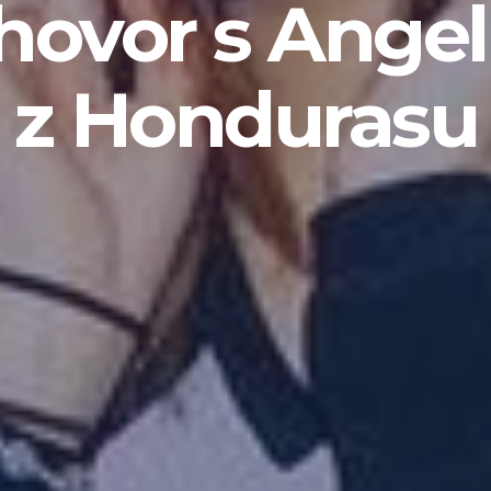
hovor s Angel
z Hondurasu