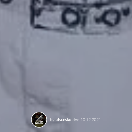
by
afscesko
dne
10.12.2021