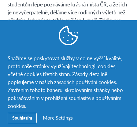
studentům lépe poznáváme krásná místa ČR, a že jich
je nevyčerpatelně, děláme více rodinných výletů než
předtím, kdy nás to táhlo spíš jen k moři. Takže pro
naše děti příjemné poznání do dějepisu a zeměpisu.
Každý člen naší rodiny si uvědomil, jak na tom je nebo
není s komunikací a s angličtinou obzvlášť. Kromě
malých dětí, a ty jsou zas tak bezprostřední, že je to
Snažíme se poskytovat služby v co nejvyšší kvalitě,
rozhodně nerozhodí, že nerozumí, přinesou „Člověče,
proto naše stránky využívají technologii cookies,
nezlob se“ nebo „Černého Petra“ a mezinárodní hry
včetně cookies třetích stran. Zásady detailně
mohou začít.
popisujeme v našich
zásadách používání cookies
.
Zavřením tohoto baneru, skrolováním stránky nebo
Hoštění nám dalo poznat nové kultury, myšlení lidí a
pokračováním v prohlížení souhlasíte s používáním
také, že to, co je pro nás samozřejmost, nemusí už
cookies.
platit nikde na světě. A zážitky? Když student
More Settings
Souhlasím
z Paraguaye vidí poprvé padat sníh, poprvé se postaví
na brusle na zamrzlém rybníce a naše malé děti mu
k tomu ještě statečně podrážejí nohy hokejkou. Vy