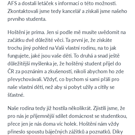
AFS a dostali letáček s informací o této možnosti.
Zkontaktovali jsme tedy kancelář a získali jsme našeho
prvního studenta.
Hoštění je prima. Jen si podle mě musíte uvědomit na
začátku dvě důležité věci. Ta první je, že získáte
trochu jiný pohled na Vaši vlastní rodinu, na to jak
fungujete, jaké jsou vaše děti. To druhá a snad ještě
důležitější myšlenka je, že hoštěný student přijel do
ČR za poznáním a zkušeností, nikoli abychom ho zde
převychovávali. Vždyť, co bychom si sami přáli pro
naše vlastní děti, než aby si pobyt užily a cítily se
šťastné.
Naše rodina tedy již hostila několikrát. Zjistili jsme, že
pro nás je příjemnější sdílet domácnost se studentkou,
přece jen je nás doma víc holek. Hoštění nám vždy
přineslo spoustu báječných zážitků a poznatků. Díky