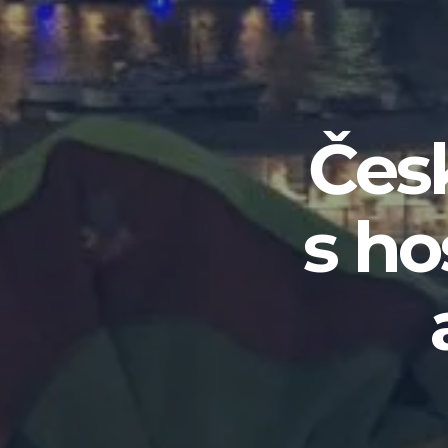
Česk
s ho