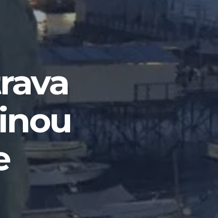
trava
dinou
e