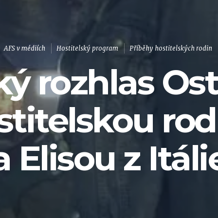
AFS v médiích
Hostitelský program
Příběhy hostitelských rodin
ý rozhlas Os
stitelskou ro
a Elisou z Itáli