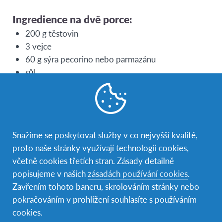
Ingredience na dvě porce:
200 g těstovin
3 vejce
60 g sýra pecorino nebo parmazánu
sůl
50 g slaniny
pepř
Návod:
Snažíme se poskytovat služby v co nejvyšší kvalitě,
Nejprve zahřejte pánev s vodou. Co se týče soli, je
proto naše stránky využívají technologii cookies,
jí potřeba jen málo: asi polovina obvyklého
včetně cookies třetích stran. Zásady detailně
množství, vzhledem k tomu, že pecorino je již
popisujeme v našich
zásadách používání cookies
.
velmi chutné. Když dosáhne bodu varu, uvařte
Zavřením tohoto baneru, skrolováním stránky nebo
vybrané těstoviny: dlouhé těstoviny, jako jsou
pokračováním v prohlížení souhlasíte s používáním
špagety nebo bucatini, ale výborné jsou i
cookies.
mezikruží.