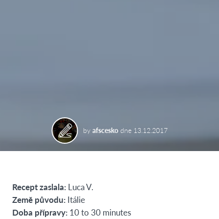
by
afscesko
dne
13.12.2017
Recept zaslala:
Luca V.
Země původu:
Itálie
Doba přípravy:
10 to 30 minutes