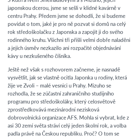
japonskou dcerou, jsme se sešli v klidné kavárně v
centru Prahy. Předem jsme se dohodli, že si budeme
povídat o tom, jaké je pro ně pozvat si domů na celý
rok středoškolačku z Japonska a zapojit ji do svého
rodinného kruhu. Všichni tři přišli velmi dobře naladěni
a jejich úsměv nezkazilo ani rozpačité objednávání
kávy u nezkušeného číšníka.
Ještě než však s rozhovorem začneme, je nasnadě
vysvětlit, jak se vlastně ocitla Japonka u rodiny, která
žije ve Zvoli – malé vesnici u Prahy. Mizuho se
rozhodla, že se zúčastní zahraničního studijního
programu pro středoškoláky, který celosvětově
zprostředkovává mezinárodní nezisková
dobrovolnická organizace AFS. Mohla si vybrat, kde z
asi 30 zemí světa stráví celý jeden školní rok, a volba
padla právě na Českou republiku. Proč? O tom se