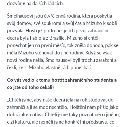
dozvíme na dalších řádcích.
Šmelhausovi jsou čtyřčlenná rodina, která poskytla
svůj domov, své soukromí a svůj čas a Mizuho k sobě
pozvala. Hostí již podruhé, jejich první zahraniční
dcera byla Fabiola z Brazílie. Mizuho si chtěli
ponechat jen na první měsíc, tak zněla dohoda, pak se
měla Mizuho stěhovat do jiné rodiny. Když se však
nová rodina našla, Šmelhausovi byli trochu zaražení a
řekli, že si Mizuho vlastně rádi ponechají.
Co vás vedlo k tomu hostit zahraničního studenta a
co jste od toho čekali?
„Chtěli jsme, aby naše dcera jela na rok studovat do
zahraničí a jí se moc nechtělo. Hoštění nám přišlo jako
dobrá alternativa. Chtěli jsme taky poznat něco jiného,
cizí kulturu, ale neměli jsme konkrétní představu, co