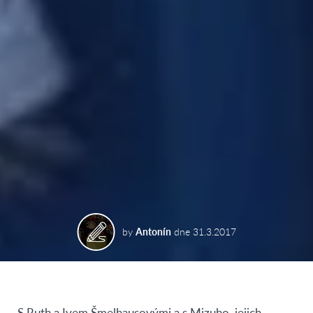
by
Antonín
dne
31.3.2017
S Ruth a Ivem Šmelhausovými a s Mizuho, jejich