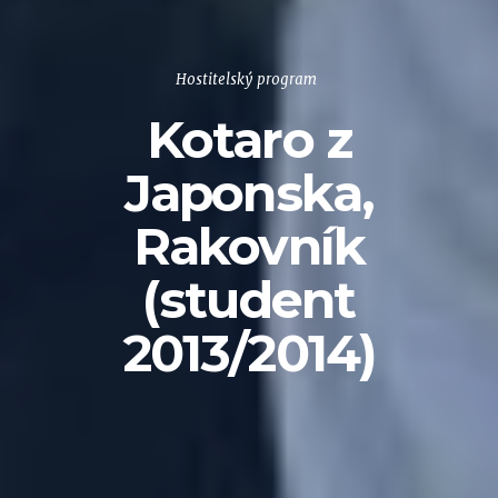
Hostitelský program
Kotaro z
Japonska,
Rakovník
(student
2013/2014)