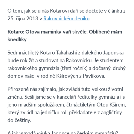
O tom, jak se u nás Kotarovi daří se dočtete v článku z
25. října 2013 v
Rakovnickém deníku
.
Kotaro: Otova maminka vaří skvěle. Oblíbené mám
knedlíky
Sedmnáctiletý Kotaro Takahashi z dalekého Japonska
bude rok žít a studovat na Rakovnicku. Je studentem
rakovnického gymnázia (třetí ročník) a dočasný, druhý
domov našel v rodině Kšírových z Pavlíkova.
Přirozeně nás zajímalo, jak zvládá tuto velkou životní
změnu. Sešli jsme se v kanceláři ředitelky gymnázia i s
jeho mladším spolužákem, čtrnáctiletým Otou Kšírem,
který zvládl na jedničku roli překladatele z angličtiny
do češtiny.
A jak vypadá výuka Japonce na českém gymnáziu?