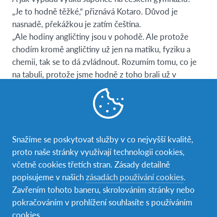
„Je to hodně těžké,“ přiznává Kotaro. Důvod je
nasnadě, překážkou je zatím čeština.
„Ale hodiny angličtiny jsou v pohodě. Ale protože
chodím kromě angličtiny už jen na matiku, fyziku a
chemii, tak se to dá zvládnout. Rozumím tomu, co je
na tabuli, protože jsme hodně z toho brali už v
Japonsku,“ upozornil Kotaro. Nejvíce se mu líbí hodiny
angličtiny s Nicholasem Cusackem. Hodně prý naučí a
jeho vyučování je zajímavé.
Pochopitelně jsem se zeptala na jeho první dojmy z
Snažíme se poskytovat služby v co nejvyšší kvalitě,
České republiky potažmo z Pavlíkova a dozvěděla
proto naše stránky využívají technologii cookies,
jsem se, že se zde Kotaro cítí velice příjemně. „Je to tu
včetně cookies třetích stran. Zásady detailně
hodně jiné než v Japonsku, ale cítím se tu moc dobře.
popisujeme v našich
zásadách používání cookies
.
Líbí se mi ten otevřený prostor, všudypřítomná
Zavřením tohoto baneru, skrolováním stránky nebo
příroda. Máme z domu hezký výhled a především tam
pokračováním v prohlížení souhlasíte s používáním
není žádný hluk,“ popisuje pozitiva života na
cookies.