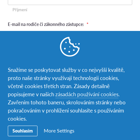
Příjmení
E-mail na rodiče či zákonného zástupce:
*
Telefonní číslo na rodiče
*
Snažíme se poskytovat služby v co nejvyšší kvalitě,
proto naše stránky využívají technologii cookies,
včetně cookies třetích stran. Zásady detailně
Adresa (stačí uvést PSČ):
*
popisujeme v našich
zásadách používání cookies
.
Zavřením tohoto baneru, skrolováním stránky nebo
pokračováním v prohlížení souhlasíte s používáním
cookies.
Jak si přejete, abychom vás kontaktovali?
*
More Settings
Souhlasím