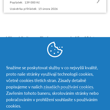
Poplatek:
139 000 Kč
this
Uzávěrka přihlášek:
15 února 2026
program
offering
Věkový limit pro přijetí na program je 15 – 18 let.
Na program Erasmus+ je možné se přihlásit v
případě, že je tvá škola zapojena do programu
Erasmus+.
Pokud je tvá škola zapojena do programu
Snažíme se poskytovat služby v co nejvyšší kvalitě,
Erasmus+ a čerpá dotace v rámci KA 1 na individuální
proto naše stránky využívají technologii cookies,
mobility, nabízíme možnosti individuálního výjezdu v
včetně cookies třetích stran. Zásady detailně
délce tří měsíců ve spolupráci s našimi zahraničními
popisujeme v našich
zásadách používání cookies
.
partnery z:
Zavřením tohoto baneru, skrolováním stránky nebo
vlámské Belgie
pokračováním v prohlížení souhlasíte s používáním
francouzské Belgie
cookies.
Francie