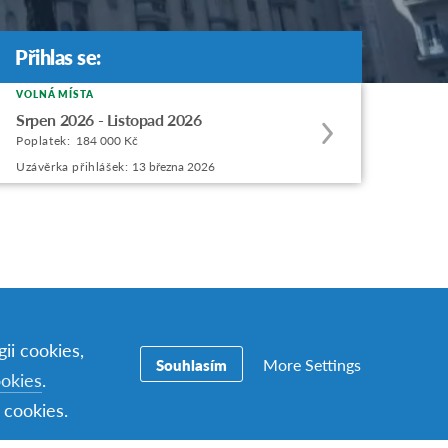
Přihlas se:
Přihlas se:
VOLNÁ MÍSTA
Apply
Srpen 2026 - Listopad 2026
to
Poplatek:
184 000 Kč
this
Uzávěrka přihlášek:
13 března 2026
program
offering
ii cookies,
More Settings
Souhlasím
ookies
.
 cookies.