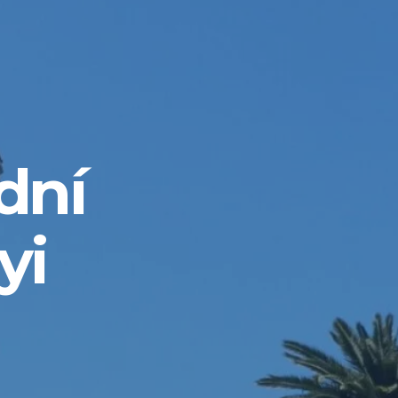
dní
yi