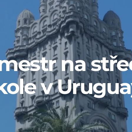
imestr na stře
kole v Urugua