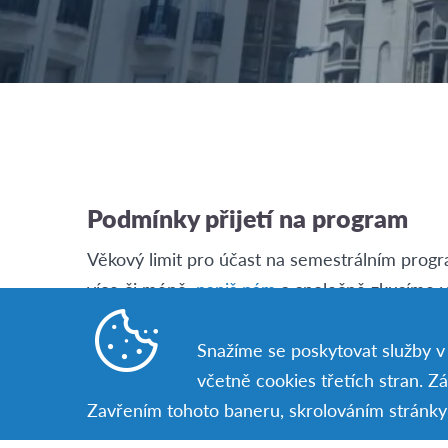
Podmínky přijetí na program
Věkový limit pro účast na semestrálním programu
více či méně,
napiš nám
a společně zkusíme v
program je doporučována základní či dobrá zna
zpravidla v období mezi březnem a prosincem.
Snažíme se poskytovat služby v c
února.
včetně cookies třetích stran. Z
Zavřením tohoto baneru, skrolováním stránky 