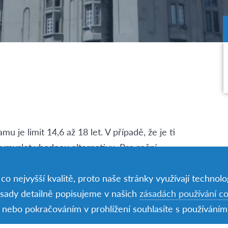
 je limit 14,6 až 18 let. V případě, že je ti
ymyslet vhodnou alternativu. Pro roční
lost španělštiny. Školní rok bývá v Uruguayi
 Hlavní prázdniny tedy bývají od ledna do
o nejvyšší kvalitě, proto naše stránky využívají technolog
ásady detailně popisujeme v našich
zásadách používání c
nebo pokračováním v prohlížení souhlasíte s používáním