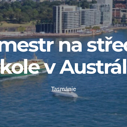
mestr na stře
kole v Austrál
Tasmánie