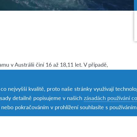
u v Austrálii činí 16 až 18,11 let. V případě,
usíme vymyslet vhodnou alternativu.
ána.
o nejvyšší kvalitě, proto naše stránky využívají technolog
ásady detailně popisujeme v našich
zásadách používání c
nebo pokračováním v prohlížení souhlasíte s používáním