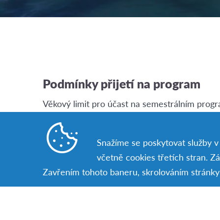
Podmínky přijetí na program
Věkový limit pro účast na semestrálním program
že je ti více či méně,
napiš nám
a společně zk
Angličtina na komunikativní úrovni je vyžadov
Snažíme se poskytovat služby v c
včetně cookies třetích stran. Z
Zavřením tohoto baneru, skrolováním stránky 