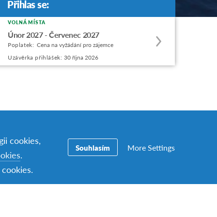
Přihlas se:
Přihlas se:
VOLNÁ MÍSTA
Apply
Únor 2027 - Červenec 2027
to
Poplatek:
Cena na vyžádání pro zájemce
this
Uzávěrka přihlášek:
30 října 2026
program
offering
ii cookies,
More Settings
Souhlasím
ookies
.
 cookies.