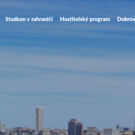
ry
tion
Studium v zahraničí
Hostitelský program
Dobrov