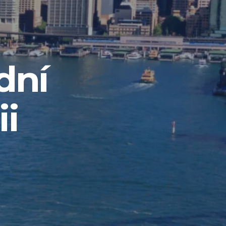
dní
ii