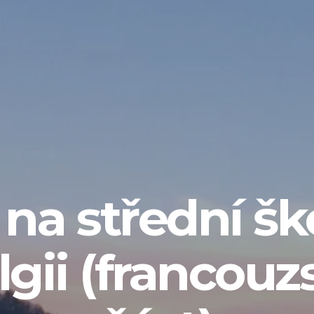
na střední šk
lgii (francouz