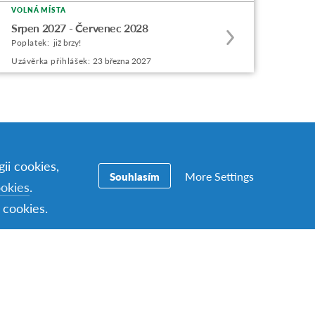
VOLNÁ MÍSTA
Apply
offering
Srpen 2027 - Červenec 2028
to
Poplatek:
již brzy!
this
Uzávěrka přihlášek:
23 března 2027
program
offering
ii cookies,
More Settings
Souhlasím
ookies
.
 cookies.