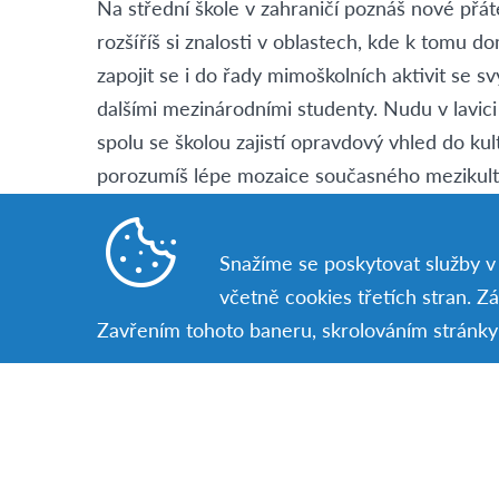
Na střední škole v zahraničí poznáš nové přá
rozšíříš si znalosti v oblastech, kde k tomu 
zapojit se i do řady mimoškolních aktivit se svý
dalšími mezinárodními studenty. Nudu v lavici
spolu se školou zajistí opravdový vhled do ku
porozumíš lépe mozaice současného mezikult
Poplatek za program je konečný
a zahrnuje: 
Snažíme se poskytovat služby v c
podklady pro vyřízení všech formalit včetně v
včetně cookies třetích stran. Z
včetně pohotovostní linky 24/7, ubytování, 
Zavřením tohoto baneru, skrolováním stránky 
skryté poplatky. A navíc v ceně jsou zahrnuta i
nadstandardně ve většině zemí AFS hradí uče