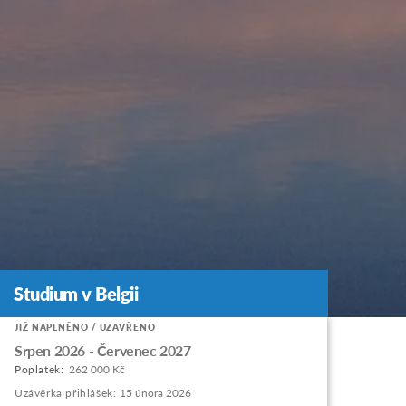
Studium v Belgii
Studium v Belgii
JIŽ NAPLNĚNO / UZAVŘENO
Apply
Srpen 2026 - Červenec 2027
to
Poplatek:
262 000 Kč
this
Uzávěrka přihlášek:
15 února 2026
program