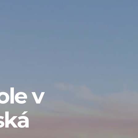
ole v
ská