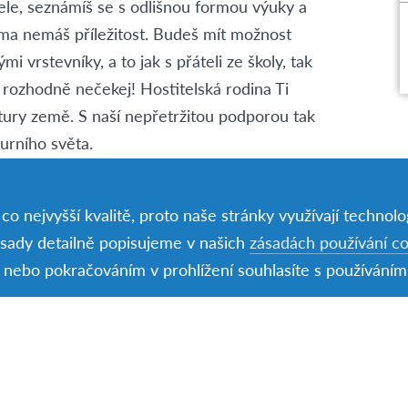
tele, seznámíš se s odlišnou formou výuky a
doma nemáš příležitost. Budeš mít možnost
mi vrstevníky, a to jak s přáteli ze školy, tak
 rozhodně nečekej! Hostitelská rodina Ti
ltury země. S naší nepřetržitou podporou tak
urního světa.
komplexní zdravotní pojištění, dopravu,
o nejvyšší kvalitě, proto naše stránky využívají technolog
íza, zajištění školy, průběžnou podporu
ásady detailně popisujeme v našich
zásadách používání c
stravování. Kromě kapesného nečekejte žádné
nebo pokračováním v prohlížení souhlasíte s používáním
 přípravná a další soustředění,
bní pomůcky a každodenní dopravu do školy.