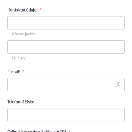
Kontaktní údaje:
*
Křestní jméno
Příjmení
E-mail:
*
Telefonní číslo:
Odkud jste se dozvěděl/a o AFS?
*