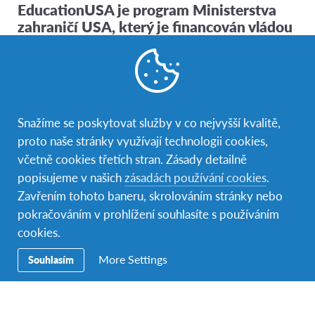
EducationUSA je program Ministerstva
zahraničí USA, který je financován vládou
USA a spravován organizací AFS
Mezikulturní programy, o.p.s.
Ať už se nacházíte kdekoli, poradenské centrum
Snažíme se poskytovat služby v co nejvyšší kvalitě,
EducationUSA Czech Republic je připraveno vám
proto naše stránky využívají technologii cookies,
pomoci splnit váš sen o studiu v USA. Těšíme se na
včetně cookies třetích stran. Zásady detailně
setkání a na podporu splnění vašeho amerického snu!
popisujeme v našich
zásadách používání cookies
.
Zavřením tohoto baneru, skrolováním stránky nebo
pokračováním v prohlížení souhlasíte s používáním
cookies.
More Settings
Souhlasím