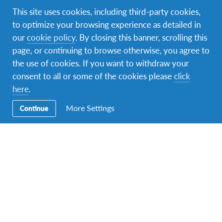
měsících.
This site uses cookies, including third-party cookies,
to optimize your browsing experience as detailed in
Prázdniny a s nimi léto je skutečně tady. Konec
our
cookie policy
. By closing this banner, scrolling this
školního roku se tradičně pojil v AFS s velkými
page, or continuing to browse otherwise, you agree to
emocemi. S předodjezdovým soustředěním pro ty,
the use of cookies. If you want to withdraw your
které cesta za poznáním čeká, se soustředěním pro ty,
consent to all or some of the cookies please
click
kteří zažili něco neopakovatelného, nepřenositelného
here
.
– strávili půlrok či rok v České republice a mají tak za
sebou čerstvý návrat do své domoviny provázený
More Settings
Continue
rozporuplnými pocity. Kdo zažil, ví, o čem mluvím.
Těšení se, strach ze známého i neznámého,
melancholie…. Návrat domů po programu je něco, na
co absolventi jen tak nezapomenou.
I čeští středoškoláci nabití zážitky se vrátili ze svých
programů se smíšenými pocity a nám se tak vrací nová
nálož energie, poznání, víry v lepší budoucnost,
porozumění a nových potenciálních dobrovolníků!