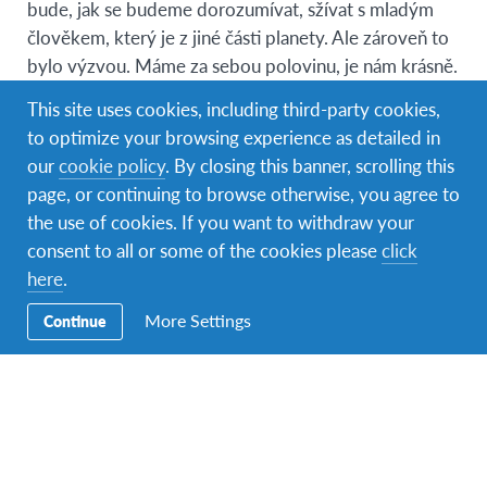
bude, jak se budeme dorozumívat, sžívat s mladým
člověkem, který je z jiné části planety. Ale zároveň to
bylo výzvou. Máme za sebou polovinu, je nám krásně.
This site uses cookies, including third-party cookies,
to optimize your browsing experience as detailed in
Priya je skvělá, užívá si evropský život, líbí se jí tady.
our
cookie policy
. By closing this banner, scrolling this
Je to výborná zkušenost pro naše děti. Nejmladší syn,
page, or continuing to browse otherwise, you agree to
který má 4 roky, mluví krásně anglicky, nejstarší dcera
the use of cookies. If you want to withdraw your
si zase zkusila, jaké to je mít staršího sourozence.
consent to all or some of the cookies please
click
Zakouší tak pocity „prostředních“ sourozenců. Určitě
here
.
jsou rozdíly, priority apod…, ale je nedocenitelné
vidět svět z jiné perspektivy. Například mi Priya
More Settings
Continue
vysvětlila, že u nich se dětem neděkuje, ani se o nic
neprosí. Je pro mě nezvyklé, že dítě požaduje, abych
si sedla a je jeho povinností mi nachystat jídlo, nebo
že mi nedovolí nést tašku s nákupem, protože je to
jeho práce. Je to krásně nastavené okno – pohled do
výchovy jiných národů a moc se mi to líbí.