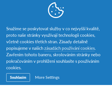
program
VOLNÁ MÍSTA
Apply
offering
Srpen 2026 - Listopad 2026
to
Poplatek:
184 000 Kč
this
Uzávěrka přihlášek:
31 května 2026
program
Snažíme se poskytovat služby v co nejvyšší kvalitě,
offering
proto naše stránky využívají technologii cookies,
včetně cookies třetích stran. Zásady detailně
popisujeme v našich
zásadách používání cookies
.
Zavřením tohoto baneru, skrolováním stránky nebo
Podmínky přijetí na program
pokračováním v prohlížení souhlasíte s používáním
cookies.
Věkový limit pro účast na tříměsíčním program činí
14,6 až 18 let. V případě, že je ti více či méně,
napiš
More Settings
Souhlasím
nám
a společně zkusíme vymyslet vhodnou
alternativu. Pro roční program je doporučována
základní či dobrá znalost španělštiny.