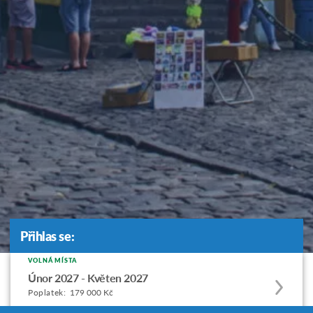
Přihlas se:
Přihlas se:
VOLNÁ MÍSTA
Apply
Únor 2027 - Květen 2027
to
Poplatek:
179 000 Kč
this
Uzávěrka přihlášek:
25 září 2026