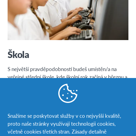
Škola
S největší pravděpodobností budeš umístěn/a na
veřejné střední škole, kde školní rok začíná v březnu a
končí v prosinci. Vyučování probíhá od pondělí do
pátku od 8 do 13 nebo od 13 do 18 hodin. Ve třídě
bývá okolo 35 studentů a nosí se školní uniformy.
Snažíme se poskytovat služby v co nejvyšší kvalitě,
proto naše stránky využívají technologii cookies,
včetně cookies třetích stran. Zásady detailně