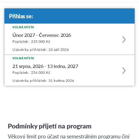
Přihlas se:
VOLNÁ MÍSTA
Apply
Únor 2027 - Červenec 2026
to
Poplatek:
235 000 Kč
this
Uzávěrka přihlášek:
10 září 2026
program
VOLNÁ MÍSTA
Apply
offering
21 srpna, 2026 - 13 ledna, 2027
to
Poplatek:
254 000 Kč
this
Uzávěrka přihlášek:
31 května 2026
program
offering
Podmínky přijetí na program
Věkový limit pro účast na semestrálním programu činí