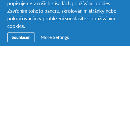
popisujeme v našich
zásadách používání cookies
.
Zavřením tohoto baneru, skrolováním stránky nebo
pokračováním v prohlížení souhlasíte s používáním
cookies.
More Settings
Souhlasím
Každodenní život
Každodenní život středoškoláka v Argentině
Mládež v Argentině žije aktivním společenským
životem: přátelé se vzájemně navštěvují, setkávají se v
kavárnách, chodí společně do kina nebo tančit.
Většina studentů dělá aktivně nějaký sport, přičemž
bezkonkurenčně nejpopulárnější je fotbal, oblíbená