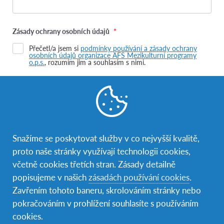
Zásady ochrany osobních údajů
*
Přečetl/a jsem si
podmínky používání a zásady ochrany
osobních údajů organizace AFS Mezikulturní programy
o.p.s.
, rozumím jim a souhlasím s nimi.
← Zpět na informace o hostitelském programu.
Snažíme se poskytovat služby v co nejvyšší kvalitě,
proto naše stránky využívají technologii cookies,
včetně cookies třetích stran. Zásady detailně
popisujeme v našich
zásadách používání cookies
.
Zavřením tohoto baneru, skrolováním stránky nebo
Zkušenosti hostitelských rodin
pokračováním v prohlížení souhlasíte s používáním
cookies.